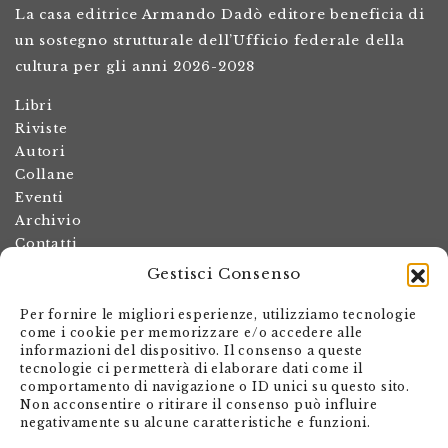
La casa editrice Armando Dadò editore beneficia di
un sostegno strutturale dell’Ufficio federale della
cultura per gli anni 2026-2028
Libri
Riviste
Autori
Collane
Eventi
Archivio
Contatti
Gestisci Consenso
Termini e condizioni
Spese di spedizione
Per fornire le migliori esperienze, utilizziamo tecnologie
Politica dei resi
come i cookie per memorizzare e/o accedere alle
informazioni del dispositivo. Il consenso a queste
Informativa sulla privacy
tecnologie ci permetterà di elaborare dati come il
Il mio account
comportamento di navigazione o ID unici su questo sito.
Non acconsentire o ritirare il consenso può influire
Carrello
negativamente su alcune caratteristiche e funzioni.
Armando Dadò Editore