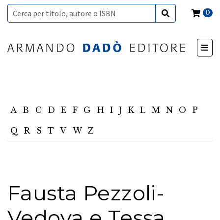
0
A
B
C
D
E
F
G
H
I
J
K
L
M
N
O
P
Q
R
S
T
V
W
Z
Fausta Pezzoli-
Vedova e Tessa