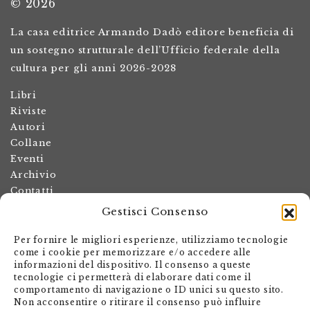
© 2026
La casa editrice Armando Dadò editore beneficia di
un sostegno strutturale dell’Ufficio federale della
cultura per gli anni 2026-2028
Libri
Riviste
Autori
Collane
Eventi
Archivio
Contatti
Gestisci Consenso
Termini e condizioni
Spese di spedizione
Per fornire le migliori esperienze, utilizziamo tecnologie
Politica dei resi
come i cookie per memorizzare e/o accedere alle
informazioni del dispositivo. Il consenso a queste
Informativa sulla privacy
tecnologie ci permetterà di elaborare dati come il
Il mio account
comportamento di navigazione o ID unici su questo sito.
Non acconsentire o ritirare il consenso può influire
Carrello