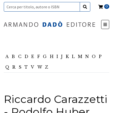
0
A
B
C
D
E
F
G
H
I
J
K
L
M
N
O
P
Q
R
S
T
V
W
Z
Riccardo Carazzetti
- Rodolfo Huber