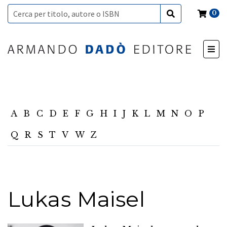
0
A
B
C
D
E
F
G
H
I
J
K
L
M
N
O
P
Q
R
S
T
V
W
Z
Lukas Maisel