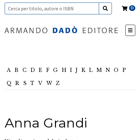
0
A
B
C
D
E
F
G
H
I
J
K
L
M
N
O
P
Q
R
S
T
V
W
Z
Anna Grandi