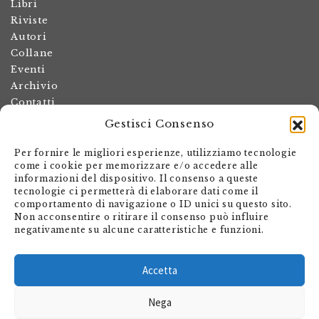
Libri
Riviste
Autori
Collane
Eventi
Archivio
Contatti
Gestisci Consenso
Termini e condizioni
Spese di spedizione
Per fornire le migliori esperienze, utilizziamo tecnologie
Politica dei resi
come i cookie per memorizzare e/o accedere alle
informazioni del dispositivo. Il consenso a queste
Informativa sulla privacy
tecnologie ci permetterà di elaborare dati come il
Il mio account
comportamento di navigazione o ID unici su questo sito.
Non acconsentire o ritirare il consenso può influire
Carrello
negativamente su alcune caratteristiche e funzioni.
Armando Dadò Editore
Via Giovanni Antonio Orelli 29
Accetta
Casella postale 563
Nega
CH - 6601 Locarno