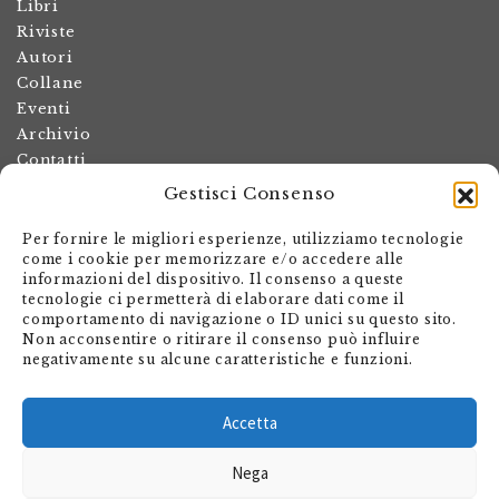
Libri
Riviste
Autori
Collane
Eventi
Archivio
Contatti
Gestisci Consenso
Termini e condizioni
Spese di spedizione
Per fornire le migliori esperienze, utilizziamo tecnologie
Politica dei resi
come i cookie per memorizzare e/o accedere alle
informazioni del dispositivo. Il consenso a queste
Informativa sulla privacy
tecnologie ci permetterà di elaborare dati come il
Il mio account
comportamento di navigazione o ID unici su questo sito.
Non acconsentire o ritirare il consenso può influire
Carrello
negativamente su alcune caratteristiche e funzioni.
Armando Dadò Editore
Via Giovanni Antonio Orelli 29
Accetta
Casella postale 563
Nega
CH - 6601 Locarno