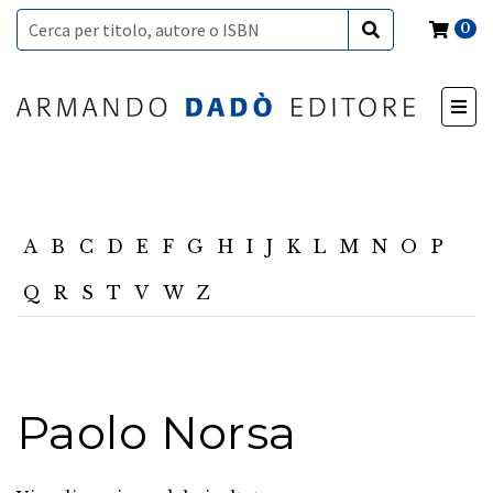
0
A
B
C
D
E
F
G
H
I
J
K
L
M
N
O
P
Q
R
S
T
V
W
Z
Paolo Norsa