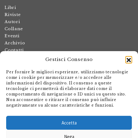
Libri
Riviste
Autori
Collane
Eventi
Archivio
Contatti
Gestisci Consenso
Termini e condizioni
Spese di spedizione
Per fornire le migliori esperienze, utilizziamo tecnologie
Politica dei resi
come i cookie per memorizzare e/o accedere alle
informazioni del dispositivo. Il consenso a queste
Informativa sulla privacy
tecnologie ci permetterà di elaborare dati come il
Il mio account
comportamento di navigazione o ID unici su questo sito.
Non acconsentire o ritirare il consenso può influire
Carrello
negativamente su alcune caratteristiche e funzioni.
Armando Dadò Editore
Via Giovanni Antonio Orelli 29
Accetta
Casella postale 563
Nega
CH - 6601 Locarno