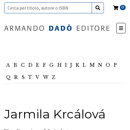
0
A
B
C
D
E
F
G
H
I
J
K
L
M
N
O
P
Q
R
S
T
V
W
Z
Jarmila Krcálová