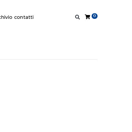
0
chivio
contatti