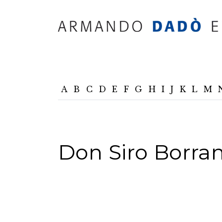
A
B
C
D
E
F
G
H
I
J
K
L
M
Don Siro Borran