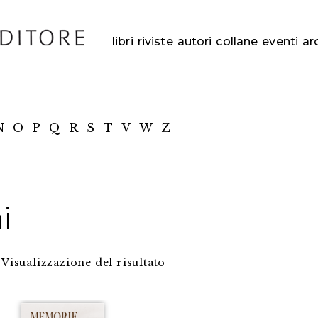
libri
riviste
autori
collane
eventi
ar
N
O
P
Q
R
S
T
V
W
Z
i
Visualizzazione del risultato