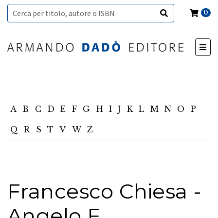
0
A
B
C
D
E
F
G
H
I
J
K
L
M
N
O
P
Q
R
S
T
V
W
Z
Francesco Chiesa -
Angelo F.