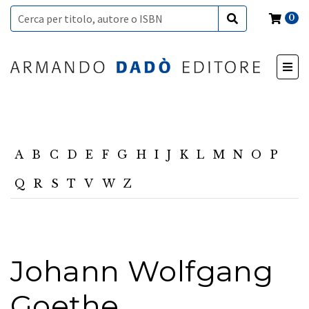
0
A
B
C
D
E
F
G
H
I
J
K
L
M
N
O
P
Q
R
S
T
V
W
Z
Johann Wolfgang
Goethe