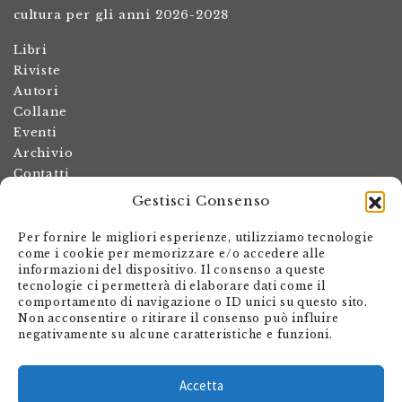
cultura per gli anni 2026-2028
Libri
Riviste
Autori
Collane
Eventi
Archivio
Contatti
Gestisci Consenso
Termini e condizioni
Spese di spedizione
Per fornire le migliori esperienze, utilizziamo tecnologie
Politica dei resi
come i cookie per memorizzare e/o accedere alle
informazioni del dispositivo. Il consenso a queste
Informativa sulla privacy
tecnologie ci permetterà di elaborare dati come il
Il mio account
comportamento di navigazione o ID unici su questo sito.
Non acconsentire o ritirare il consenso può influire
Carrello
negativamente su alcune caratteristiche e funzioni.
Armando Dadò Editore
Via Giovanni Antonio Orelli 29
Accetta