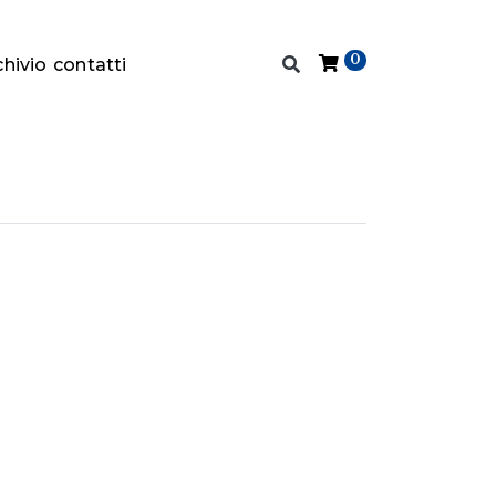
0
chivio
contatti