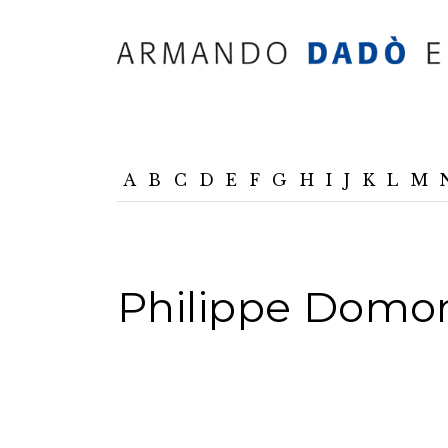
A
B
C
D
E
F
G
H
I
J
K
L
M
Philippe Domon