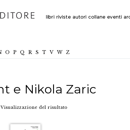
libri
riviste
autori
collane
eventi
ar
N
O
P
Q
R
S
T
V
W
Z
t e Nikola Zaric
Visualizzazione del risultato