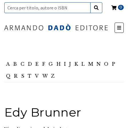
0
A
B
C
D
E
F
G
H
I
J
K
L
M
N
O
P
Q
R
S
T
V
W
Z
Edy Brunner