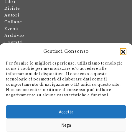
Libri
Riviste
Autori
Collane
Eventi
Archivio
Contatti
Gestisci Consenso
Termini e condizioni
Spese di spedizione
Per fornire le migliori esperienze, utilizziamo tecnologie
Politica dei resi
come i cookie per memorizzare e/o accedere alle
informazioni del dispositivo. Il consenso a queste
Informativa sulla privacy
tecnologie ci permetterà di elaborare dati come il
Il mio account
comportamento di navigazione o ID unici su questo sito.
Non acconsentire o ritirare il consenso può influire
Carrello
negativamente su alcune caratteristiche e funzioni.
Armando Dadò Editore
Via Giovanni Antonio Orelli 29
Accetta
Casella postale 563
Nega
CH - 6601 Locarno