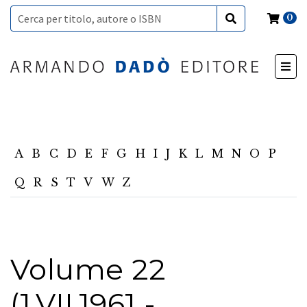
0
A
B
C
D
E
F
G
H
I
J
K
L
M
N
O
P
Q
R
S
T
V
W
Z
Volume 22
(1.VII.1961 -