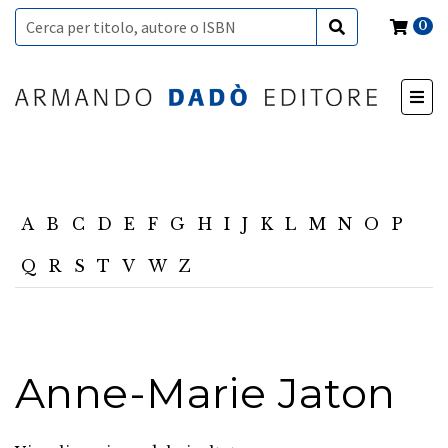
0
A
B
C
D
E
F
G
H
I
J
K
L
M
N
O
P
Q
R
S
T
V
W
Z
Anne-Marie Jaton