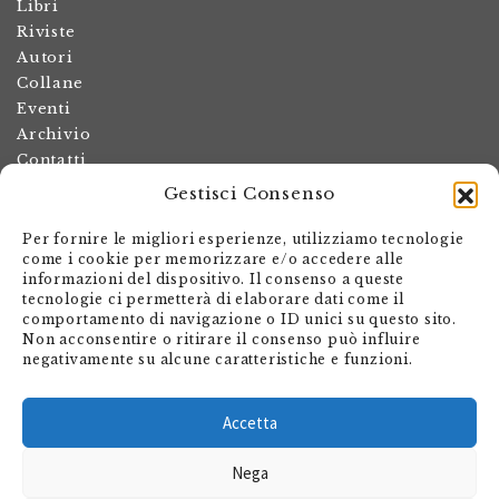
Libri
Riviste
Autori
Collane
Eventi
Archivio
Contatti
Gestisci Consenso
Termini e condizioni
Spese di spedizione
Per fornire le migliori esperienze, utilizziamo tecnologie
Politica dei resi
come i cookie per memorizzare e/o accedere alle
informazioni del dispositivo. Il consenso a queste
Informativa sulla privacy
tecnologie ci permetterà di elaborare dati come il
Il mio account
comportamento di navigazione o ID unici su questo sito.
Non acconsentire o ritirare il consenso può influire
Carrello
negativamente su alcune caratteristiche e funzioni.
Armando Dadò Editore
Via Giovanni Antonio Orelli 29
Accetta
Casella postale 563
Nega
CH - 6601 Locarno