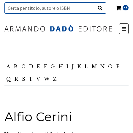
0
A
B
C
D
E
F
G
H
I
J
K
L
M
N
O
P
Q
R
S
T
V
W
Z
Alfio Cerini