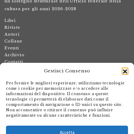
un sostegno strutturale dell’Ufficio federale della
cultura per gli anni 2026-2028
Libri
Riviste
Autori
Collane
Eventi
Archivio
Contatti
Gestisci Consenso
Termini e condizioni
Spese di spedizione
Per fornire le migliori esperienze, utilizziamo tecnologie
Politica dei resi
come i cookie per memorizzare e/o accedere alle
informazioni del dispositivo. Il consenso a queste
Informativa sulla privacy
tecnologie ci permetterà di elaborare dati come il
Il mio account
comportamento di navigazione o ID unici su questo sito.
Non acconsentire o ritirare il consenso può influire
Carrello
negativamente su alcune caratteristiche e funzioni.
Armando Dadò Editore
Via Giovanni Antonio Orelli 29
Accetta