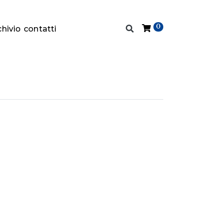
0
chivio
contatti