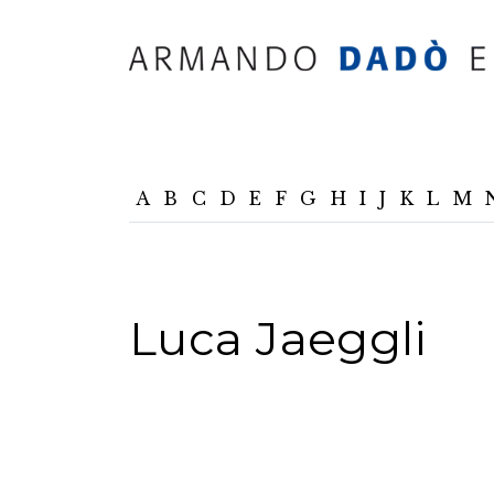
A
B
C
D
E
F
G
H
I
J
K
L
M
Luca Jaeggli