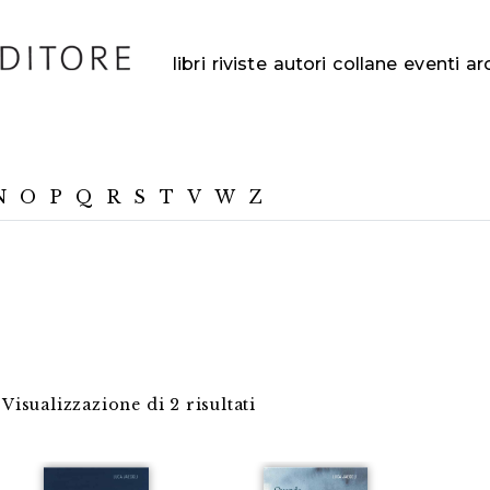
libri
riviste
autori
collane
eventi
ar
N
O
P
Q
R
S
T
V
W
Z
Visualizzazione di 2 risultati