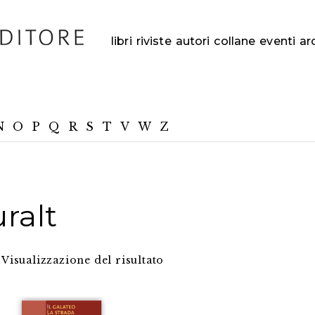
libri
riviste
autori
collane
eventi
ar
N
O
P
Q
R
S
T
V
W
Z
ralt
Visualizzazione del risultato