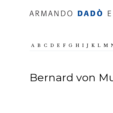
A
B
C
D
E
F
G
H
I
J
K
L
M
Bernard von Mu