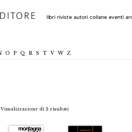
libri
riviste
autori
collane
eventi
ar
N
O
P
Q
R
S
T
V
W
Z
Visualizzazione di 2 risultati