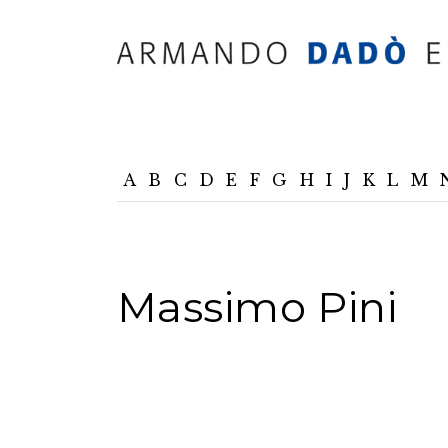
A
B
C
D
E
F
G
H
I
J
K
L
M
Massimo Pini