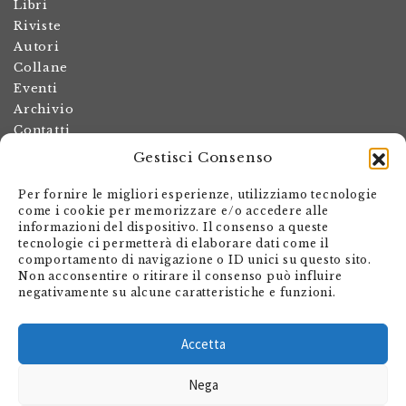
Libri
Riviste
Autori
Collane
Eventi
Archivio
Contatti
Gestisci Consenso
Termini e condizioni
Spese di spedizione
Per fornire le migliori esperienze, utilizziamo tecnologie
Politica dei resi
come i cookie per memorizzare e/o accedere alle
informazioni del dispositivo. Il consenso a queste
Informativa sulla privacy
tecnologie ci permetterà di elaborare dati come il
Il mio account
comportamento di navigazione o ID unici su questo sito.
Non acconsentire o ritirare il consenso può influire
Carrello
negativamente su alcune caratteristiche e funzioni.
Armando Dadò Editore
Via Giovanni Antonio Orelli 29
Accetta
Casella postale 563
Nega
CH - 6601 Locarno