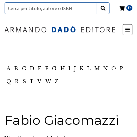
0
A
B
C
D
E
F
G
H
I
J
K
L
M
N
O
P
Q
R
S
T
V
W
Z
Fabio Giacomazzi