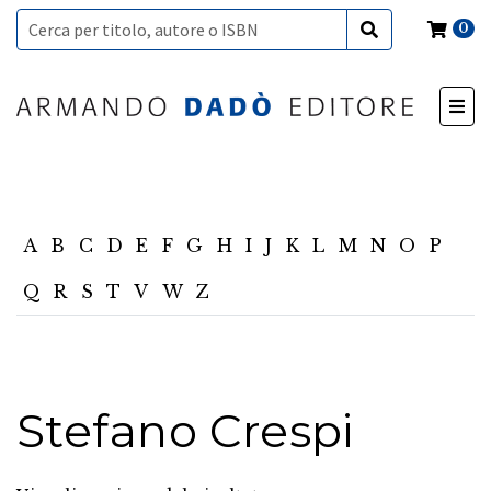
0
A
B
C
D
E
F
G
H
I
J
K
L
M
N
O
P
Q
R
S
T
V
W
Z
Stefano Crespi