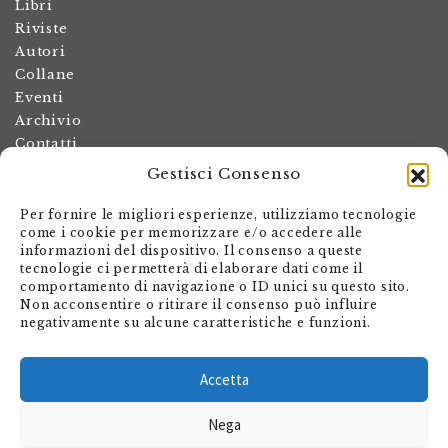
Libri
Riviste
Autori
Collane
Eventi
Archivio
Contatti
Gestisci Consenso
Termini e condizioni
Spese di spedizione
Per fornire le migliori esperienze, utilizziamo tecnologie
Politica dei resi
come i cookie per memorizzare e/o accedere alle
informazioni del dispositivo. Il consenso a queste
Informativa sulla privacy
tecnologie ci permetterà di elaborare dati come il
Il mio account
comportamento di navigazione o ID unici su questo sito.
Non acconsentire o ritirare il consenso può influire
Carrello
negativamente su alcune caratteristiche e funzioni.
Armando Dadò Editore
Via Giovanni Antonio Orelli 29
Accetta
Casella postale 563
Nega
CH - 6601 Locarno