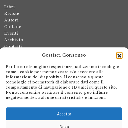
Libri
Riviste
Autori
Collane
Eventi
Archivio
Contatti
Gestisci Consenso
Termini e condizioni
Spese di spedizione
Per fornire le migliori esperienze, utilizziamo tecnologie
Politica dei resi
come i cookie per memorizzare e/o accedere alle
informazioni del dispositivo. Il consenso a queste
Informativa sulla privacy
tecnologie ci permetterà di elaborare dati come il
Il mio account
comportamento di navigazione o ID unici su questo sito.
Non acconsentire o ritirare il consenso può influire
Carrello
negativamente su alcune caratteristiche e funzioni.
Armando Dadò Editore
Via Giovanni Antonio Orelli 29
Accetta
Casella postale 563
Nega
CH - 6601 Locarno