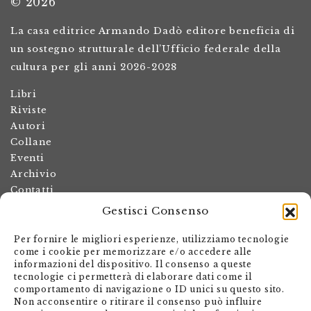
© 2026
La casa editrice Armando Dadò editore beneficia di
un sostegno strutturale dell’Ufficio federale della
cultura per gli anni 2026-2028
Libri
Riviste
Autori
Collane
Eventi
Archivio
Contatti
Gestisci Consenso
Termini e condizioni
Spese di spedizione
Per fornire le migliori esperienze, utilizziamo tecnologie
Politica dei resi
come i cookie per memorizzare e/o accedere alle
informazioni del dispositivo. Il consenso a queste
Informativa sulla privacy
tecnologie ci permetterà di elaborare dati come il
Il mio account
comportamento di navigazione o ID unici su questo sito.
Non acconsentire o ritirare il consenso può influire
Carrello