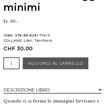
minimi
Fr. 30.-
ISBN: 978-88-8281-719-0
COLLANE:
Libri
,
Territorio
CHF
30.00
Tre
AGGIUNGI AL CARRELLO
Valli.
Paesaggi
minimi
quantità
DESCRIZIONE LIBRO
Quando ci si ferma le immagini lievitano e