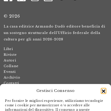
© 2026
La casa editrice Armando Dadò editore beneficia di
un sostegno strutturale dell’Ufficio federale della
cultura per gli anni 2026-2028
Libri
Riviste
Autori
Collane
Eventi
Archivio
Contatti
Gestisci Consenso
Termini e condizioni
Spese di spedizione
Per fornire le migliori esperienze, utilizziamo tecnologie
Politica dei resi
come i cookie per memorizzare e/o accedere alle
informazioni del dispositivo. Il consenso a queste
Informativa sulla privacy