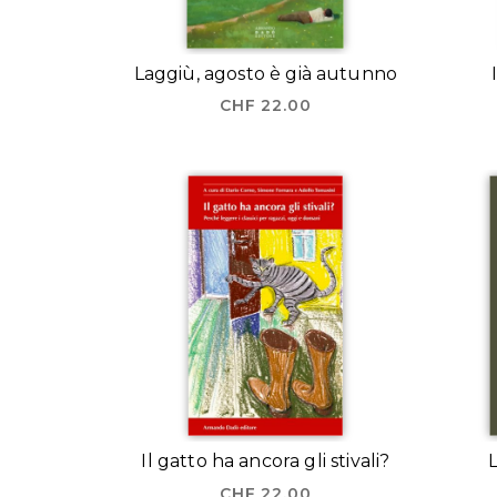
Laggiù, agosto è già autunno
CHF
22.00
Il gatto ha ancora gli stivali?
L
CHF
22.00