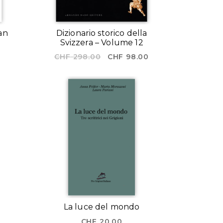
San
Dizionario storico della
Svizzera – Volume 12
Il
Il
CHF
298.00
CHF
98.00
prezzo
prezzo
originale
attuale
era:
è:
CHF 298.00.
CHF 98.00.
La luce del mondo
CHF
20.00