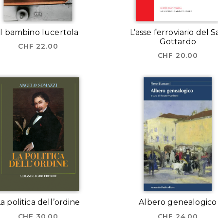
Il bambino lucertola
L’asse ferroviario del 
Gottardo
CHF
22.00
CHF
20.00
a politica dell’ordine
Albero genealogico
CHF
30.00
CHF
24.00