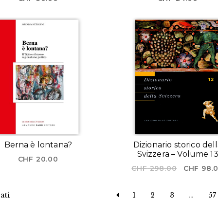
Berna è lontana?
Dizionario storico del
Svizzera – Volume 1
CHF
20.00
Il
CHF
298.00
CHF
98.
prezzo
originale
ati
1
2
3
…
57
era:
CHF 298.0