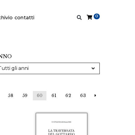
0
chivio
contatti
NNO
58
59
60
61
62
63