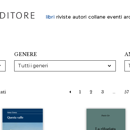
libri
riviste
autori
collane
eventi
ar
GENERE
A
ati
1
2
3
…
57