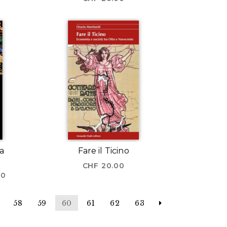
la
Fare il Ticino
3
CHF
20.00
Il
00
prezzo
attuale
58
59
60
61
62
63
è:
0.
CHF 98.00.