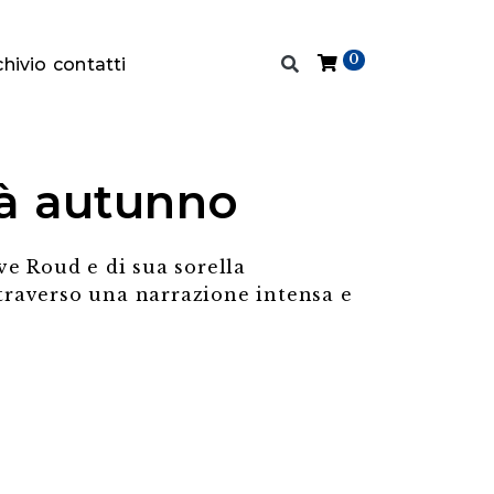
0
chivio
contatti
ià autunno
ve Roud e di sua sorella
traverso una narrazione intensa e