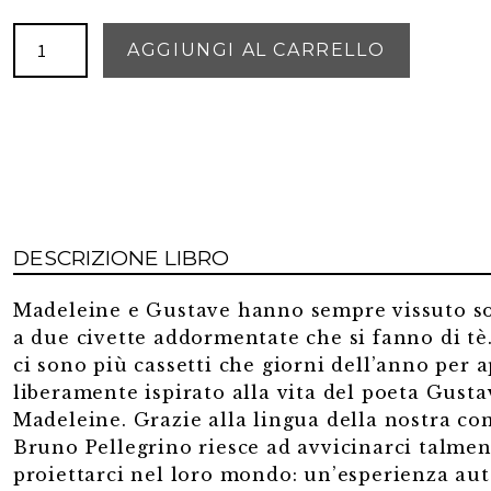
Laggiù,
AGGIUNGI AL CARRELLO
agosto
è
già
autunno
quantità
DESCRIZIONE LIBRO
Madeleine e Gustave hanno sempre vissuto sott
a due civette addormentate che si fanno di tè.
ci sono più cassetti che giorni dell’anno per 
liberamente ispirato alla vita del poeta Gusta
Madeleine. Grazie alla lingua della nostra co
Bruno Pellegrino riesce ad avvicinarci talmen
proiettarci nel loro mondo: un’esperienza aut