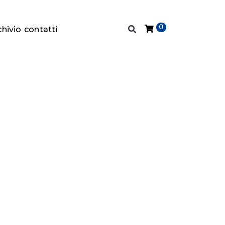
0
chivio
contatti