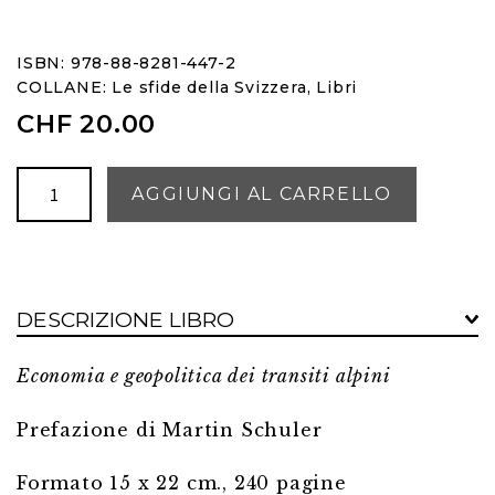
ISBN: 978-88-8281-447-2
COLLANE:
Le sfide della Svizzera
,
Libri
CHF
20.00
L'asse
AGGIUNGI AL CARRELLO
ferroviario
del
San
Gottardo
DESCRIZIONE LIBRO
quantità
Economia e geopolitica dei transiti alpini
Prefazione di Martin Schuler
Formato 15 x 22 cm., 240 pagine