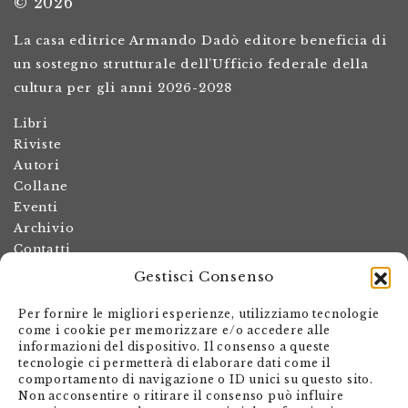
© 2026
La casa editrice Armando Dadò editore beneficia di
un sostegno strutturale dell’Ufficio federale della
cultura per gli anni 2026-2028
Libri
Riviste
Autori
Collane
Eventi
Archivio
Contatti
Gestisci Consenso
Termini e condizioni
Spese di spedizione
Per fornire le migliori esperienze, utilizziamo tecnologie
Politica dei resi
come i cookie per memorizzare e/o accedere alle
informazioni del dispositivo. Il consenso a queste
Informativa sulla privacy
tecnologie ci permetterà di elaborare dati come il
Il mio account
comportamento di navigazione o ID unici su questo sito.
Non acconsentire o ritirare il consenso può influire
Carrello