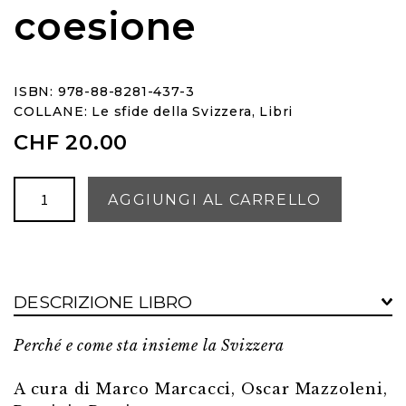
coesione
ISBN: 978-88-8281-437-3
COLLANE:
Le sfide della Svizzera
,
Libri
CHF
20.00
Frontiere
AGGIUNGI AL CARRELLO
e
coesione
quantità
DESCRIZIONE LIBRO
Perché e come sta insieme la Svizzera
A cura di Marco Marcacci, Oscar Mazzoleni,