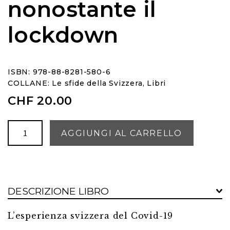
nonostante il
lockdown
ISBN: 978-88-8281-580-6
COLLANE:
Le sfide della Svizzera
,
Libri
CHF
20.00
In
AGGIUNGI AL CARRELLO
movimento
nonostante
il
lockdown
DESCRIZIONE LIBRO
quantità
L’esperienza svizzera del Covid-19