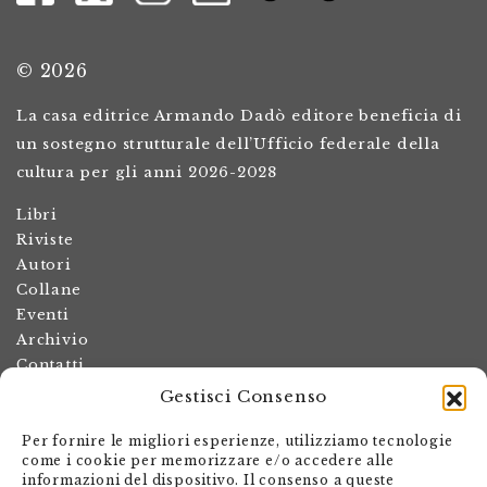
© 2026
La casa editrice Armando Dadò editore beneficia di
un sostegno strutturale dell’Ufficio federale della
cultura per gli anni 2026-2028
Libri
Riviste
Autori
Collane
Eventi
Archivio
Contatti
Gestisci Consenso
Termini e condizioni
Spese di spedizione
Per fornire le migliori esperienze, utilizziamo tecnologie
Politica dei resi
come i cookie per memorizzare e/o accedere alle
informazioni del dispositivo. Il consenso a queste
Informativa sulla privacy