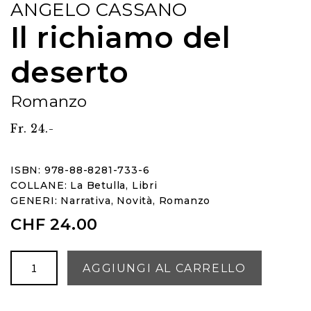
ANGELO CASSANO
Il richiamo del
deserto
Romanzo
Fr. 24.-
ISBN: 978-88-8281-733-6
COLLANE:
La Betulla
,
Libri
GENERI:
Narrativa
,
Novità
,
Romanzo
CHF
24.00
Il
AGGIUNGI AL CARRELLO
richiamo
del
deserto