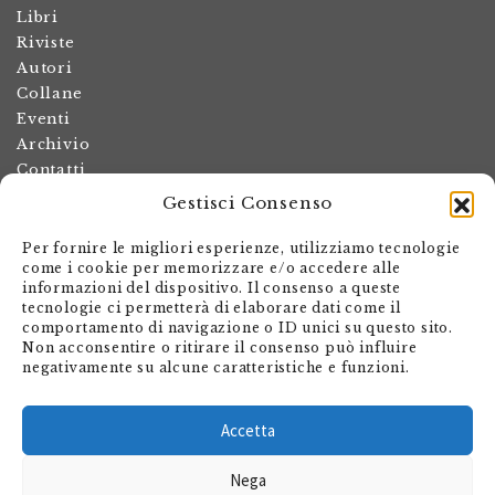
Libri
Riviste
Autori
Collane
Eventi
Archivio
Contatti
Gestisci Consenso
Termini e condizioni
Spese di spedizione
Per fornire le migliori esperienze, utilizziamo tecnologie
Politica dei resi
come i cookie per memorizzare e/o accedere alle
informazioni del dispositivo. Il consenso a queste
Informativa sulla privacy
tecnologie ci permetterà di elaborare dati come il
Il mio account
comportamento di navigazione o ID unici su questo sito.
Non acconsentire o ritirare il consenso può influire
Carrello
negativamente su alcune caratteristiche e funzioni.
Armando Dadò Editore
Via Giovanni Antonio Orelli 29
Accetta
Casella postale 563
Nega
CH - 6601 Locarno