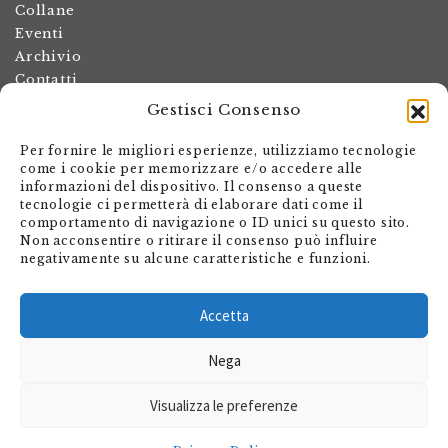
Collane
Eventi
Archivio
Contatti
Gestisci Consenso
Termini e condizioni
Spese di spedizione
Per fornire le migliori esperienze, utilizziamo tecnologie
Politica dei resi
come i cookie per memorizzare e/o accedere alle
informazioni del dispositivo. Il consenso a queste
Informativa sulla privacy
tecnologie ci permetterà di elaborare dati come il
Il mio account
comportamento di navigazione o ID unici su questo sito.
Non acconsentire o ritirare il consenso può influire
Carrello
negativamente su alcune caratteristiche e funzioni.
Armando Dadò Editore
Via Giovanni Antonio Orelli 29
Accetta
Casella postale 563
Nega
CH - 6601 Locarno
Visualizza le preferenze
shop@editore.ch
+41 91 756 01 20