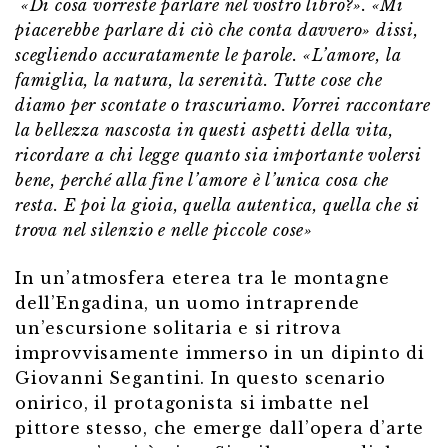
«Di cosa vorreste parlare nel vostro libro?».
«Mi
piacerebbe parlare di ciò che conta davvero» dissi,
sce
gliendo accuratamente le parole.
«L’amore, la
famiglia, la natura, la serenità. Tutte cose che
diamo
per scontate o trascuriamo.
Vorrei raccontare
la bellezza nascosta in questi aspetti della
vita,
ricordare a chi legge quanto sia importante volersi
bene,
perché alla fine l’amore è l’unica cosa che
resta. E poi la gioia,
quella autentica, quella che si
trova nel silenzio e nelle piccole
cose»
In un’atmosfera eterea tra le montagne
dell’Engadina, un uomo intraprende
un’escursione solitaria e si ritrova
improvvisamente immerso in un dipinto di
Giovanni Segantini. In questo scenario
onirico, il protagonista si imbatte nel
pittore stesso, che emerge dall’opera d’arte