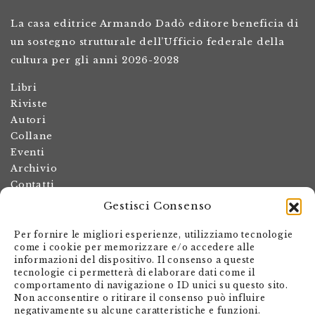
La casa editrice Armando Dadò editore beneficia di
un sostegno strutturale dell’Ufficio federale della
cultura per gli anni 2026-2028
Libri
Riviste
Autori
Collane
Eventi
Archivio
Contatti
Gestisci Consenso
Termini e condizioni
Spese di spedizione
Per fornire le migliori esperienze, utilizziamo tecnologie
Politica dei resi
come i cookie per memorizzare e/o accedere alle
informazioni del dispositivo. Il consenso a queste
Informativa sulla privacy
tecnologie ci permetterà di elaborare dati come il
Il mio account
comportamento di navigazione o ID unici su questo sito.
Non acconsentire o ritirare il consenso può influire
Carrello
negativamente su alcune caratteristiche e funzioni.