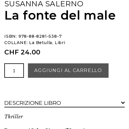
SUSANNA SALERNO
La fonte del male
ISBN: 978-88-8281-538-7
COLLANE:
La Betulla
,
Libri
CHF
24.00
La
AGGIUNGI AL CARRELLO
fonte
del
male
quantità
DESCRIZIONE LIBRO
Thriller