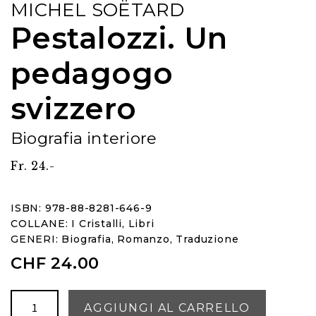
MICHEL SOËTARD
Pestalozzi. Un
pedagogo
svizzero
Biografia interiore
Fr. 24.-
ISBN: 978-88-8281-646-9
COLLANE:
I Cristalli
,
Libri
GENERI:
Biografia
,
Romanzo
,
Traduzione
CHF
24.00
Pestalozzi.
AGGIUNGI AL CARRELLO
Un