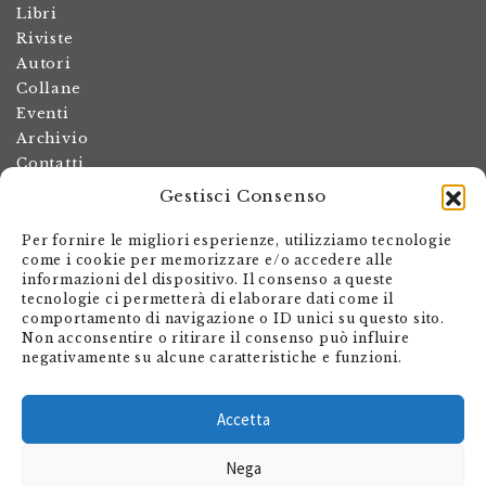
Libri
Riviste
Autori
Collane
Eventi
Archivio
Contatti
Gestisci Consenso
Termini e condizioni
Spese di spedizione
Per fornire le migliori esperienze, utilizziamo tecnologie
Politica dei resi
come i cookie per memorizzare e/o accedere alle
informazioni del dispositivo. Il consenso a queste
Informativa sulla privacy
tecnologie ci permetterà di elaborare dati come il
Il mio account
comportamento di navigazione o ID unici su questo sito.
Non acconsentire o ritirare il consenso può influire
Carrello
negativamente su alcune caratteristiche e funzioni.
Armando Dadò Editore
Via Giovanni Antonio Orelli 29
Accetta
Casella postale 563
Nega
CH - 6601 Locarno