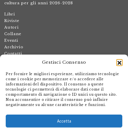
cultura per gli anni 2026-2028
Libri
Riviste
Autori
Collane
Eventi
Archivio
Contatti
Gestisci Consenso
Termini e condizioni
Spese di spedizione
Per fornire le migliori esperienze, utilizziamo tecnologie
Politica dei resi
come i cookie per memorizzare e/o accedere alle
informazioni del dispositivo. Il consenso a queste
Informativa sulla privacy
tecnologie ci permetterà di elaborare dati come il
Il mio account
comportamento di navigazione o ID unici su questo sito.
Non acconsentire o ritirare il consenso può influire
Carrello
negativamente su alcune caratteristiche e funzioni.
Armando Dadò Editore
Via Giovanni Antonio Orelli 29
Accetta
Casella postale 563