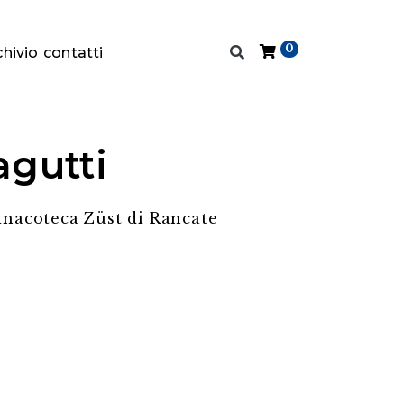
0
chivio
contatti
agutti
Pinacoteca Züst di Rancate