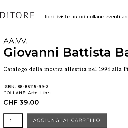
libri
riviste
autori
collane
eventi
ar
AA.VV.
Giovanni Battista B
Catalogo della mostra allestita nel 1994 alla 
ISBN: 88-85115-99-3
COLLANE:
Arte
,
Libri
CHF
39.00
Giovanni
AGGIUNGI AL CARRELLO
Battista