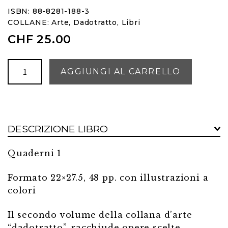
ISBN: 88-8281-188-3
COLLANE:
Arte
,
Dadotratto
,
Libri
CHF
25.00
La
AGGIUNGI AL CARRELLO
circolazione
della
linfa
quantità
DESCRIZIONE LIBRO
Quaderni 1
Formato 22×27.5, 48 pp. con illustrazioni a
colori
Il secondo volume della collana d’arte
“dadotratto”, racchiude opere scelte