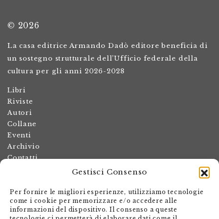
© 2026
La casa editrice Armando Dadò editore beneficia di
un sostegno strutturale dell’Ufficio federale della
cultura per gli anni 2026-2028
Libri
Riviste
Autori
Collane
Eventi
Archivio
Contatti
Gestisci Consenso
Termini e condizioni
Spese di spedizione
Per fornire le migliori esperienze, utilizziamo tecnologie
Politica dei resi
come i cookie per memorizzare e/o accedere alle
informazioni del dispositivo. Il consenso a queste
Informativa sulla privacy
tecnologie ci permetterà di elaborare dati come il