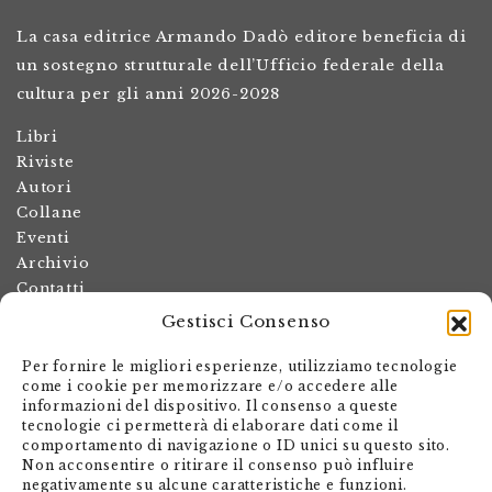
La casa editrice Armando Dadò editore beneficia di
un sostegno strutturale dell’Ufficio federale della
cultura per gli anni 2026-2028
Libri
Riviste
Autori
Collane
Eventi
Archivio
Contatti
Gestisci Consenso
Termini e condizioni
Spese di spedizione
Per fornire le migliori esperienze, utilizziamo tecnologie
Politica dei resi
come i cookie per memorizzare e/o accedere alle
informazioni del dispositivo. Il consenso a queste
Informativa sulla privacy
tecnologie ci permetterà di elaborare dati come il
Il mio account
comportamento di navigazione o ID unici su questo sito.
Non acconsentire o ritirare il consenso può influire
Carrello
negativamente su alcune caratteristiche e funzioni.