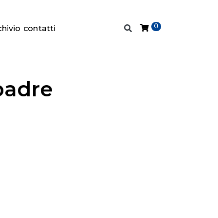
0
chivio
contatti
 padre