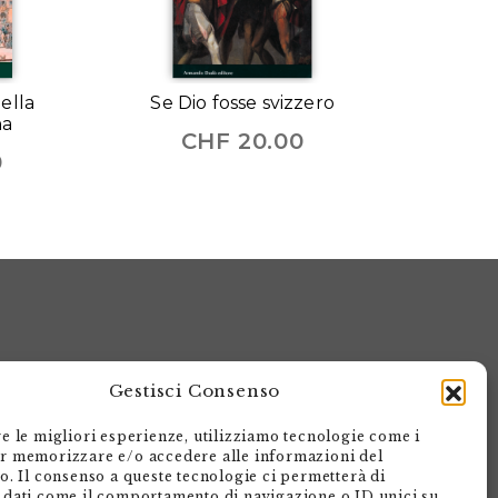
nella
Se Dio fosse svizzero
na
CHF
20.00
0
Gestisci Consenso
re le migliori esperienze, utilizziamo tecnologie come i
r memorizzare e/o accedere alle informazioni del
Armando Dadò Editore
vo. Il consenso a queste tecnologie ci permetterà di
 dati come il comportamento di navigazione o ID unici su