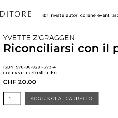
libri
riviste
autori
collane
eventi
ar
YVETTE Z'GRAGGEN
Riconciliarsi con il
ISBN: 978-88-8281-373-4
COLLANE:
I Cristalli
,
Libri
CHF
20.00
Riconciliarsi
AGGIUNGI AL CARRELLO
con
il
padre