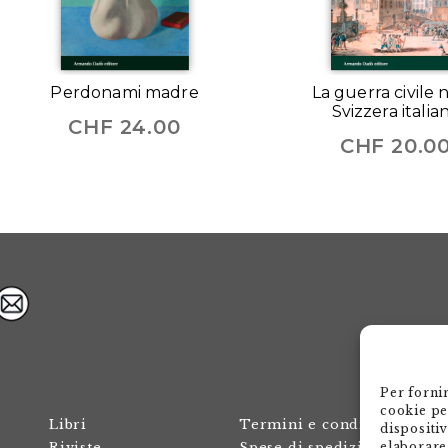
Perdonami madre
La guerra civile 
Svizzera italia
CHF
24.00
CHF
20.0
Per forni
cookie pe
Libri
Termini e condizioni
dispositi
elaborare
Riviste
Spese di spedizione