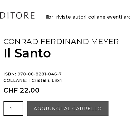
libri
riviste
autori
collane
eventi
ar
CONRAD FERDINAND MEYER
Il Santo
ISBN: 978-88-8281-046-7
COLLANE:
I Cristalli
,
Libri
CHF
22.00
Il
AGGIUNGI AL CARRELLO
Santo
quantità