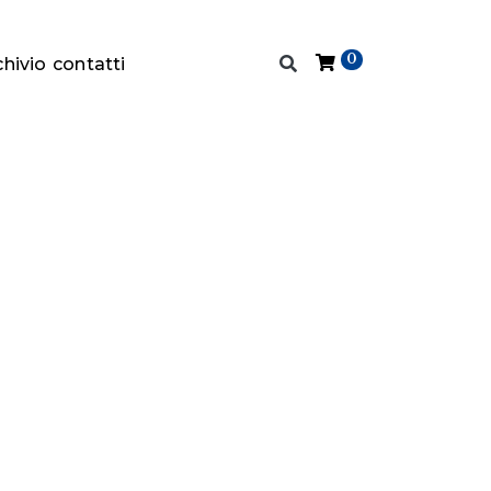
0
chivio
contatti