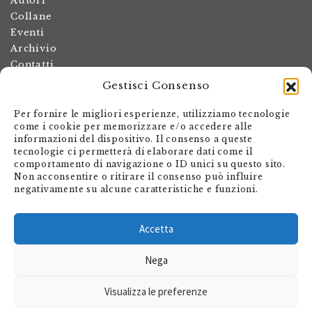
Autori
Collane
Eventi
Archivio
Contatti
Gestisci Consenso
Termini e condizioni
Spese di spedizione
Per fornire le migliori esperienze, utilizziamo tecnologie
Politica dei resi
come i cookie per memorizzare e/o accedere alle
informazioni del dispositivo. Il consenso a queste
Informativa sulla privacy
tecnologie ci permetterà di elaborare dati come il
Il mio account
comportamento di navigazione o ID unici su questo sito.
Non acconsentire o ritirare il consenso può influire
Carrello
negativamente su alcune caratteristiche e funzioni.
Armando Dadò Editore
Via Giovanni Antonio Orelli 29
Accetta
Casella postale 563
Nega
CH - 6601 Locarno
Visualizza le preferenze
shop@editore.ch
+41 91 756 01 20