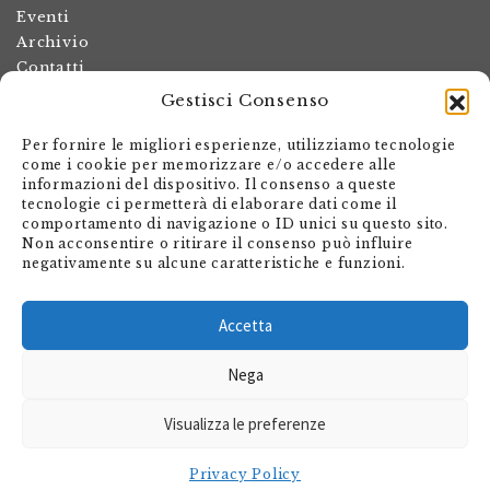
Eventi
Archivio
Contatti
Gestisci Consenso
Termini e condizioni
Spese di spedizione
Per fornire le migliori esperienze, utilizziamo tecnologie
Politica dei resi
come i cookie per memorizzare e/o accedere alle
informazioni del dispositivo. Il consenso a queste
Informativa sulla privacy
tecnologie ci permetterà di elaborare dati come il
Il mio account
comportamento di navigazione o ID unici su questo sito.
Non acconsentire o ritirare il consenso può influire
Carrello
negativamente su alcune caratteristiche e funzioni.
Armando Dadò Editore
Via Giovanni Antonio Orelli 29
Accetta
Casella postale 563
Nega
CH - 6601 Locarno
Visualizza le preferenze
shop@editore.ch
+41 91 756 01 20
Privacy Policy