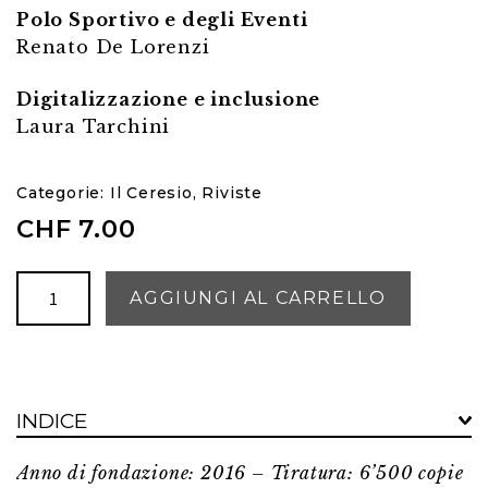
Polo Sportivo e degli Eventi
Renato De Lorenzi
Digitalizzazione e inclusione
Laura Tarchini
Categorie:
Il Ceresio
,
Riviste
CHF
7.00
Il
AGGIUNGI AL CARRELLO
Ceresio
-
Settembre/Ottobre
2025
INDICE
quantità
Anno di fondazione: 2016 – Tiratura: 6’500 copie