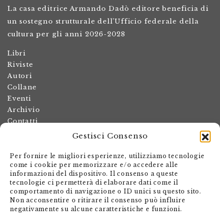
La casa editrice Armando Dadò editore beneficia di
un sostegno strutturale dell’Ufficio federale della
cultura per gli anni 2026-2028
Libri
Riviste
Autori
Collane
Eventi
Archivio
Contatti
Gestisci Consenso
Termini e condizioni
Spese di spedizione
Per fornire le migliori esperienze, utilizziamo tecnologie
Politica dei resi
come i cookie per memorizzare e/o accedere alle
informazioni del dispositivo. Il consenso a queste
Informativa sulla privacy
tecnologie ci permetterà di elaborare dati come il
Il mio account
comportamento di navigazione o ID unici su questo sito.
Non acconsentire o ritirare il consenso può influire
Carrello
negativamente su alcune caratteristiche e funzioni.