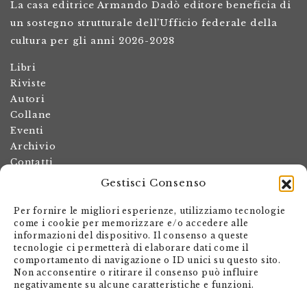
La casa editrice Armando Dadò editore beneficia di
un sostegno strutturale dell’Ufficio federale della
cultura per gli anni 2026-2028
Libri
Riviste
Autori
Collane
Eventi
Archivio
Contatti
Gestisci Consenso
Termini e condizioni
Spese di spedizione
Per fornire le migliori esperienze, utilizziamo tecnologie
Politica dei resi
come i cookie per memorizzare e/o accedere alle
informazioni del dispositivo. Il consenso a queste
Informativa sulla privacy
tecnologie ci permetterà di elaborare dati come il
Il mio account
comportamento di navigazione o ID unici su questo sito.
Non acconsentire o ritirare il consenso può influire
Carrello
negativamente su alcune caratteristiche e funzioni.
Armando Dadò Editore