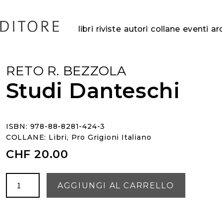
libri
riviste
autori
collane
eventi
ar
RETO R. BEZZOLA
Studi Danteschi
ISBN: 978-88-8281-424-3
COLLANE:
Libri
,
Pro Grigioni Italiano
CHF
20.00
Studi
AGGIUNGI AL CARRELLO
Danteschi
quantità