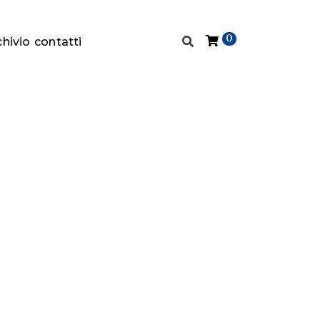
0
chivio
contatti