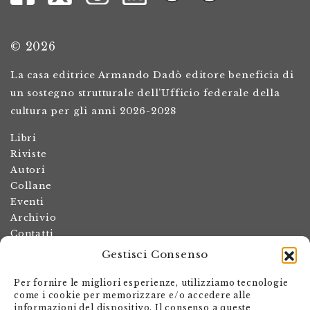
© 2026
La casa editrice Armando Dadò editore beneficia di
un sostegno strutturale dell’Ufficio federale della
cultura per gli anni 2026-2028
Libri
Riviste
Autori
Collane
Eventi
Archivio
Contatti
Gestisci Consenso
Termini e condizioni
Spese di spedizione
Per fornire le migliori esperienze, utilizziamo tecnologie
Politica dei resi
come i cookie per memorizzare e/o accedere alle
informazioni del dispositivo. Il consenso a queste
Informativa sulla privacy