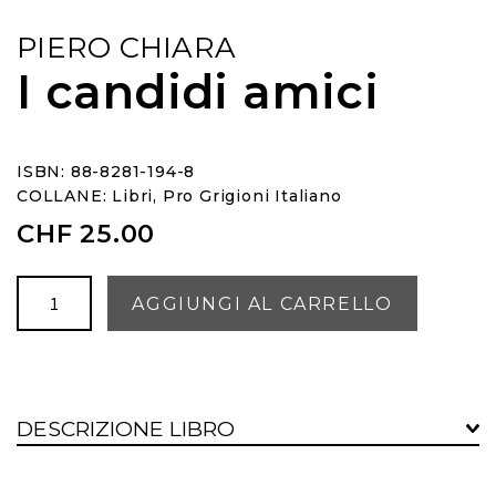
PIERO CHIARA
I candidi amici
ISBN: 88-8281-194-8
COLLANE:
Libri
,
Pro Grigioni Italiano
CHF
25.00
I
AGGIUNGI AL CARRELLO
candidi
amici
quantità
DESCRIZIONE LIBRO