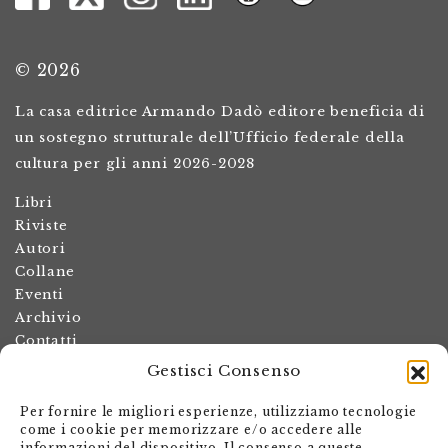
© 2026
La casa editrice Armando Dadò editore beneficia di
un sostegno strutturale dell’Ufficio federale della
cultura per gli anni 2026-2028
Libri
Riviste
Autori
Collane
Eventi
Archivio
Contatti
Gestisci Consenso
Termini e condizioni
Spese di spedizione
Per fornire le migliori esperienze, utilizziamo tecnologie
Politica dei resi
come i cookie per memorizzare e/o accedere alle
informazioni del dispositivo. Il consenso a queste