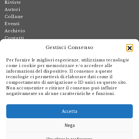
Riviste
Autori
Collane
Eventi
Archivio
Contatti
Gestisci Consenso
Termini e condizioni
Spese di spedizione
Per fornire le migliori esperienze, utilizziamo tecnologie
Politica dei resi
come i cookie per memorizzare e/o accedere alle
informazioni del dispositivo. Il consenso a queste
Informativa sulla privacy
tecnologie ci permetterà di elaborare dati come il
Il mio account
comportamento di navigazione o ID unici su questo sito.
Non acconsentire o ritirare il consenso può influire
Carrello
negativamente su alcune caratteristiche e funzioni.
Armando Dadò Editore
Via Giovanni Antonio Orelli 29
Accetta
Casella postale 563
Nega
CH - 6601 Locarno