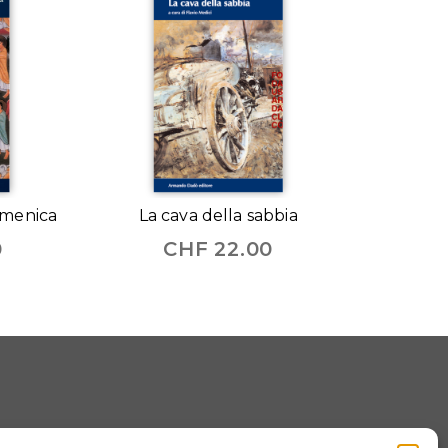
omenica
La cava della sabbia
0
CHF
22.00