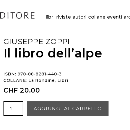
libri
riviste
autori
collane
eventi
ar
GIUSEPPE ZOPPI
Il libro dell’alpe
ISBN: 978-88-8281-440-3
COLLANE:
La Rondine
,
Libri
CHF
20.00
Il
AGGIUNGI AL CARRELLO
libro
dell'alpe
quantità