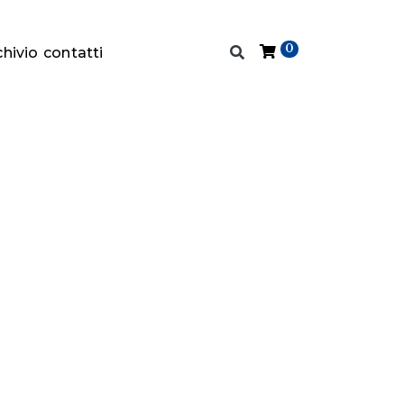
0
chivio
contatti